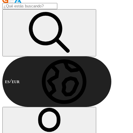
ES
EUR