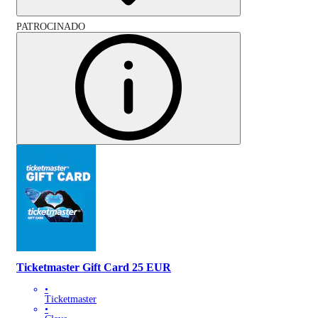
PATROCINADO
Ticketmaster Gift Card 25 EUR
•
Ticketmaster
•