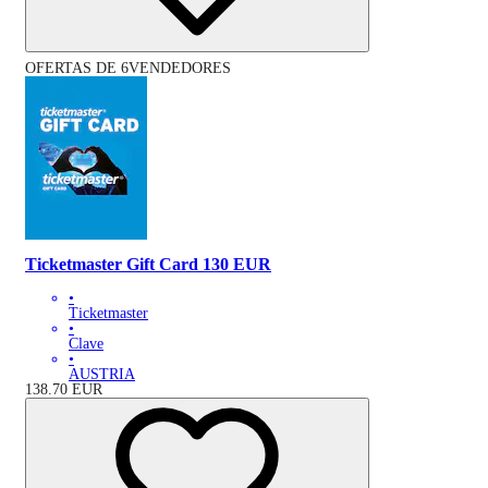
OFERTAS DE 6VENDEDORES
Ticketmaster Gift Card 130 EUR
•
Ticketmaster
•
Clave
•
AUSTRIA
138.70
EUR