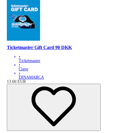
Ticketmaster Gift Card 90 DKK
•
Ticketmaster
•
Clave
•
DINAMARCA
13.60
EUR