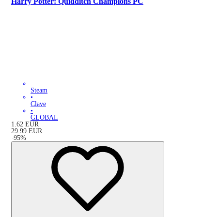
Harry Potter: Quidditch Champions PC
Steam
•
Clave
•
GLOBAL
1.62
EUR
29.99
EUR
-
95
%