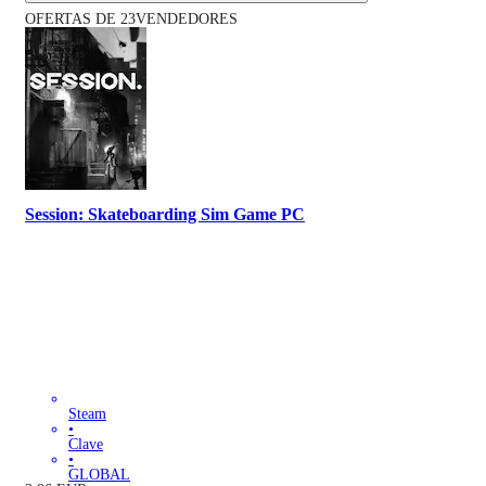
OFERTAS DE 23VENDEDORES
Session: Skateboarding Sim Game PC
Steam
•
Clave
•
GLOBAL