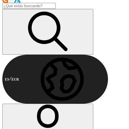
ES
EUR