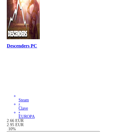
Descenders PC
Steam
•
Clave
•
EUROPA
2.66
EUR
2.95
EUR
-
10
%