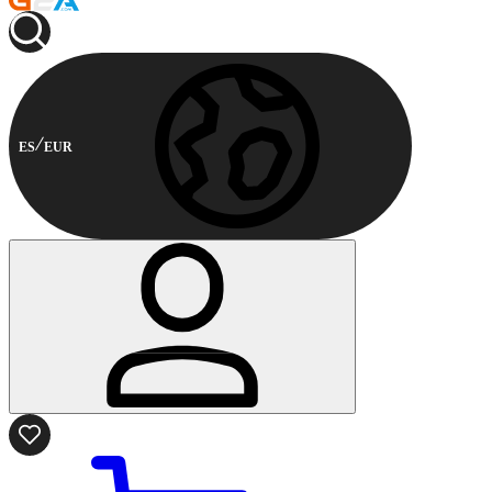
ES
EUR