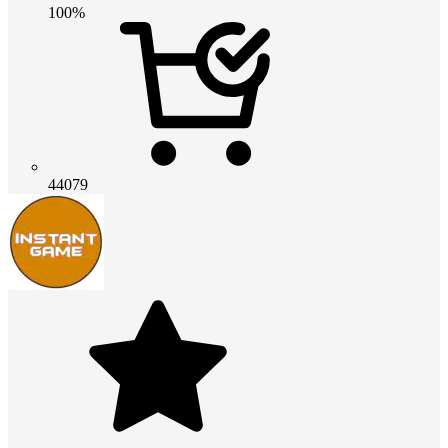
100%
44079