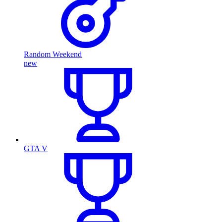
Random Weekend
new
GTA V