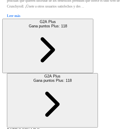
películas que quieren disfrutar de los beneficios premium que ofrece el sitio web de
Crunchyroll. ¡Únete a otros usuarios satisfechos y des ...
Leer más
G2A Plus
Gana puntos Plus:
118
G2A Plus
Gana puntos Plus:
118