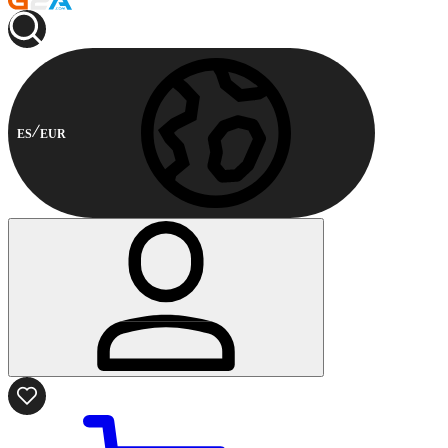
ES
EUR