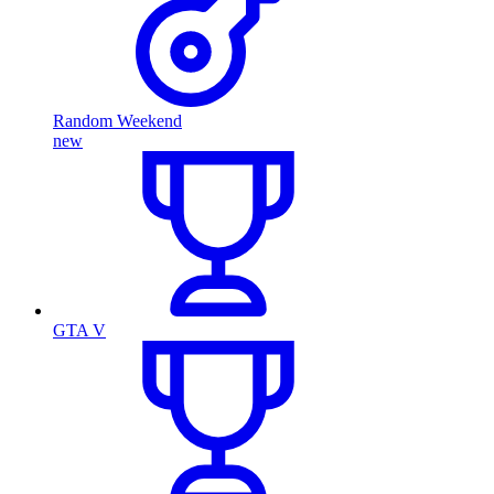
Random Weekend
new
GTA V