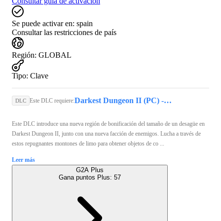
Consultar guía de activación
Se puede activar en:
spain
Consultar las restricciones de país
Región
:
GLOBAL
Tipo
:
Clave
Darkest Dungeon II (PC) - Steam Key - GLOBAL
Este DLC requiere:
DLC
Este DLC introduce una nueva región de bonificación del tamaño de un desagüe en
Darkest Dungeon II, junto con una nueva facción de enemigos. Lucha a través de
estos repugnantes montones de limo para obtener objetos de co ...
Leer más
G2A Plus
Gana puntos Plus:
57