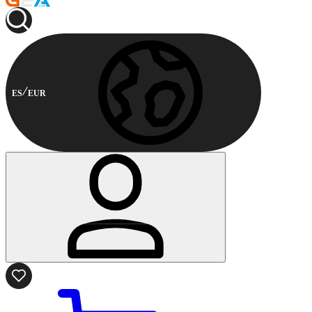
ES
EUR