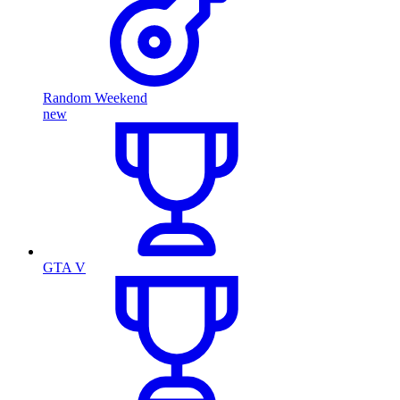
Random Weekend
new
GTA V