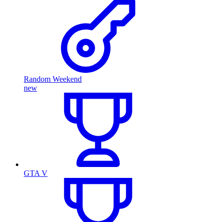
Random Weekend
new
GTA V