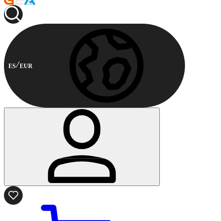
ES
EUR