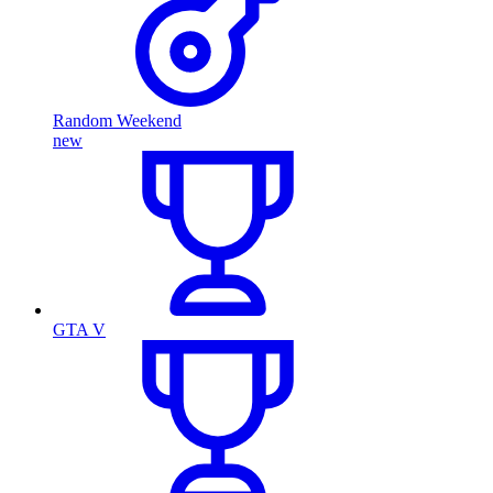
Random Weekend
new
GTA V