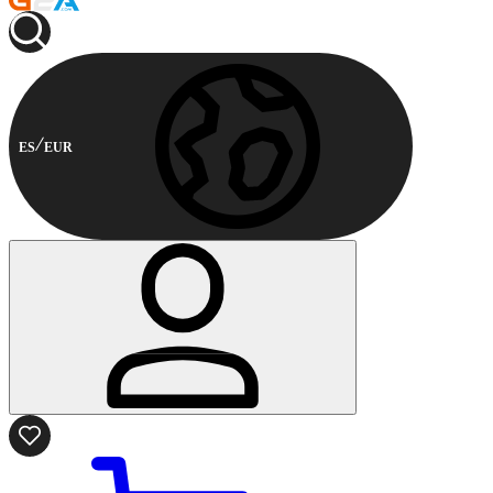
ES
EUR