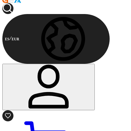
ES
EUR