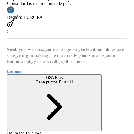
Consultar las restricciones de país
Región
:
EUROPA
:
Sheathe your sword, draw your deck, and get ready for Hearthstone - the fast paced
strategy card game that's easy to learn and massively fun. Start a free game on
Battle.net and play your cards to sling spells, summon cr ...
Leer más
G2A Plus
Gana puntos Plus:
11
PATROCINADO