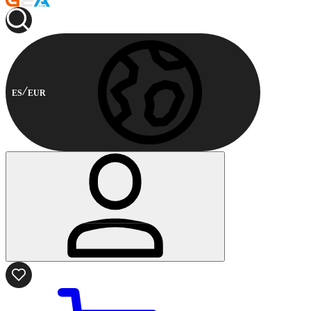
ES
EUR