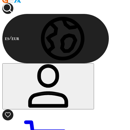
ES
EUR