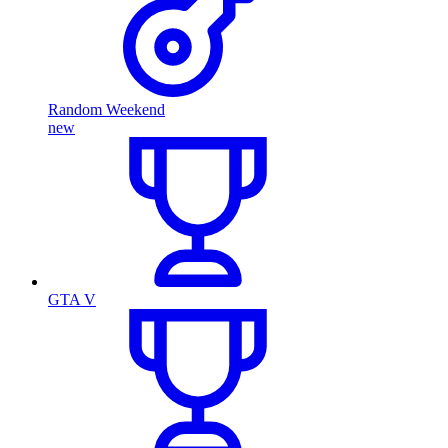
Random Weekend
new
GTA V