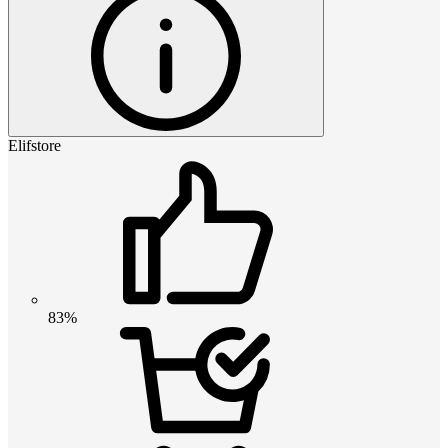
Elifstore
83%