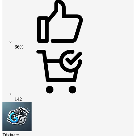
66%
142
Digigate