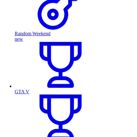
Random Weekend
new
GTA V