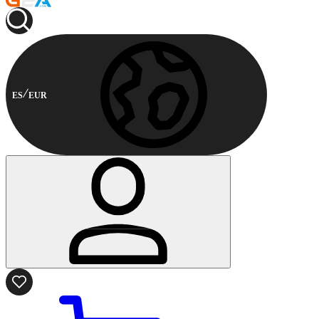
ES
EUR