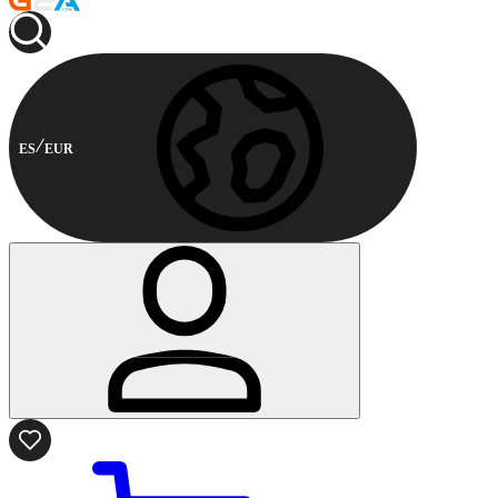
ES
EUR