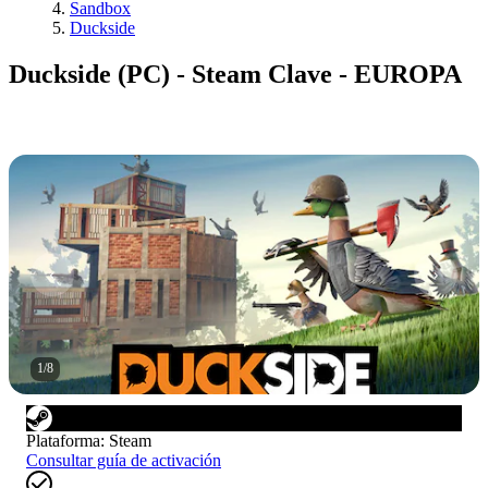
Sandbox
Duckside
Duckside (PC) - Steam Clave - EUROPA
1
/
8
Plataforma
:
Steam
Consultar guía de activación