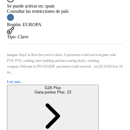
Se puede activar en:
spain
Consultar las restricciones de país
Región
:
EUROPA
Tipo
:
Clave
Imagine DayZ or Rust but you're a duck. A persistent world survival game with
PVP, PVE, crafting, base building and hat wearing ducks, wielding
weapons.Welcome to DUCKSIDE: persistent world survival... on QUACKOver 10
mi ...
Leer más
G2A Plus
Gana puntos Plus:
23