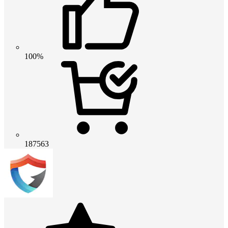
100%
187563