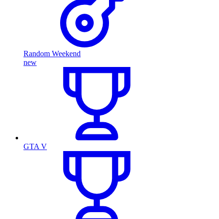
Random Weekend
new
GTA V