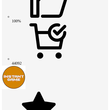
100%
44092