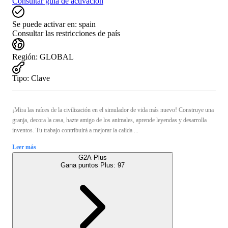
Consultar guía de activación
Se puede activar en:
spain
Consultar las restricciones de país
Región
:
GLOBAL
Tipo
:
Clave
¡Mira las raíces de la civilización en el simulador de vida más nuevo! Construye una
granja, decora la casa, hazte amigo de los animales, aprende leyendas y desarrolla
inventos. Tu trabajo contribuirá a mejorar la calida ...
Leer más
G2A Plus
Gana puntos Plus:
97