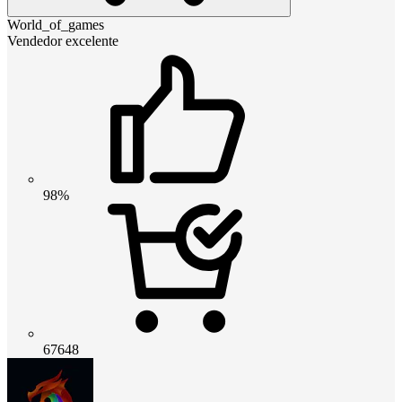
World_of_games
Vendedor excelente
98%
67648