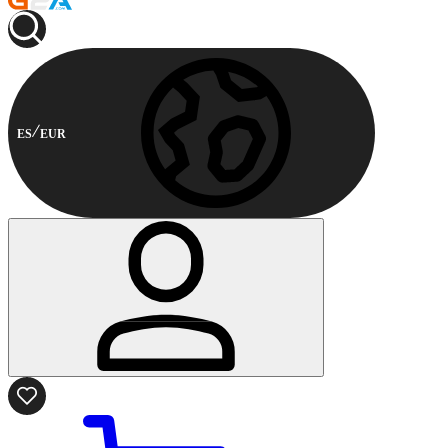
ES
EUR