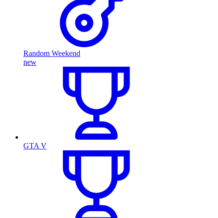
Random Weekend
new
GTA V