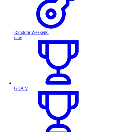
Random Weekend
new
GTA V