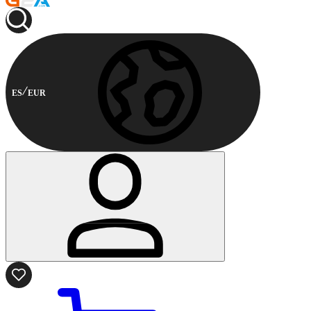
ES
EUR