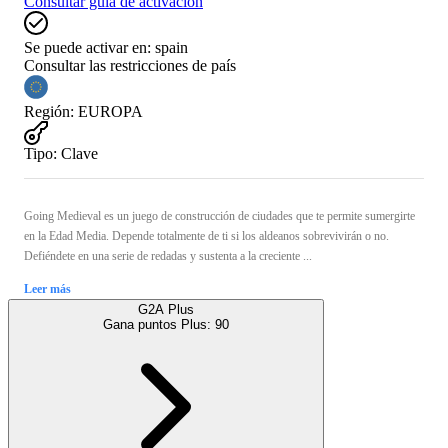
Consultar guía de activación
Se puede activar en:
spain
Consultar las restricciones de país
Región
:
EUROPA
Tipo
:
Clave
Going Medieval es un juego de construcción de ciudades que te permite sumergirte
en la Edad Media. Depende totalmente de ti si los aldeanos sobrevivirán o no.
Defiéndete en una serie de redadas y sustenta a la creciente ...
Leer más
G2A Plus
Gana puntos Plus:
90