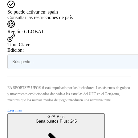
Se puede activar en:
spain
Consultar las restricciones de país
Región
:
GLOBAL
Tipo
:
Clave
Edición:
EA SPORTS™ UFC® 6 está impulsado por los luchadores. Los sistemas de golpeo
y movimiento evolucionados dan vida a las estrellas del UFC en el Octágono,
mientras que los nuevos modos de juego introducen una narrativa inme ...
Leer más
G2A Plus
Gana puntos Plus:
245