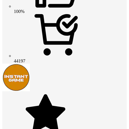
100%
44197