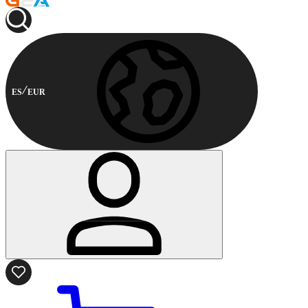
ES
EUR