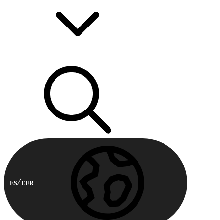
ES
EUR