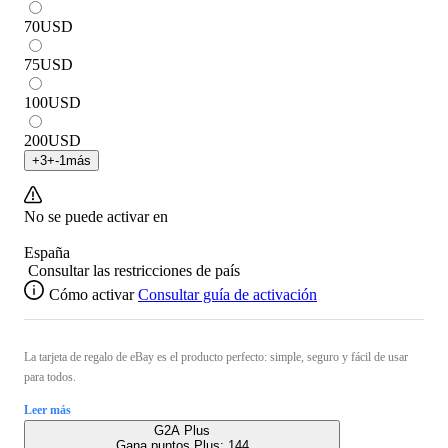
70
USD
75
USD
100
USD
200
USD
+
3
+
-1
más
No se puede activar en
España
Consultar las restricciones de país
Cómo activar
Consultar guía de activación
La tarjeta de regalo de eBay es el producto perfecto: simple, seguro y fácil de usar
para todos.
Leer más
G2A Plus
Gana puntos Plus:
144