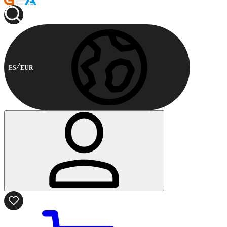
ES
EUR