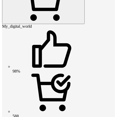
My_digital_world
98%
588