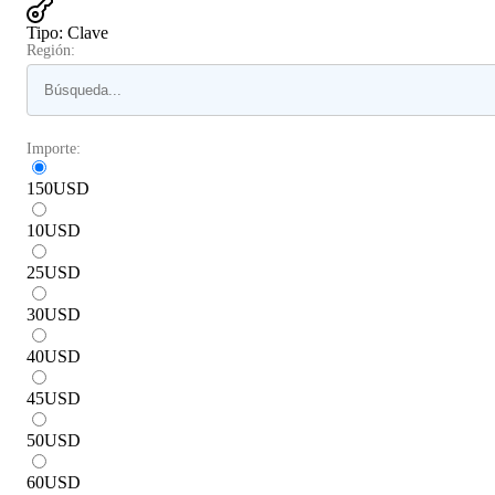
Tipo
:
Clave
Región:
Importe:
150
USD
10
USD
25
USD
30
USD
40
USD
45
USD
50
USD
60
USD