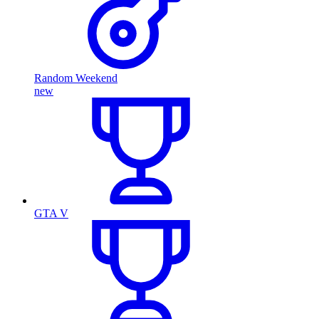
Random Weekend
new
GTA V