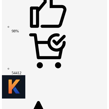
98%
54412