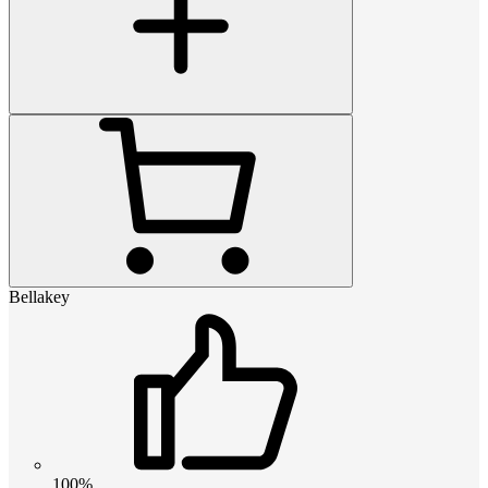
Bellakey
100%