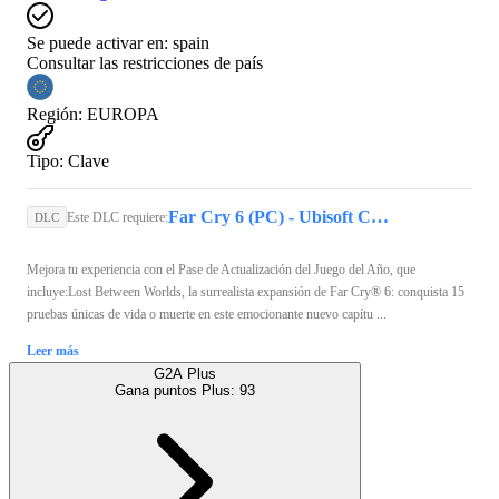
Se puede activar en:
spain
Consultar las restricciones de país
Región
:
EUROPA
Tipo
:
Clave
Far Cry 6 (PC) - Ubisoft Connect Key - EUROPE
Este DLC requiere:
DLC
Mejora tu experiencia con el Pase de Actualización del Juego del Año, que
incluye:Lost Between Worlds, la surrealista expansión de Far Cry® 6: conquista 15
pruebas únicas de vida o muerte en este emocionante nuevo capítu ...
Leer más
G2A Plus
Gana puntos Plus:
93