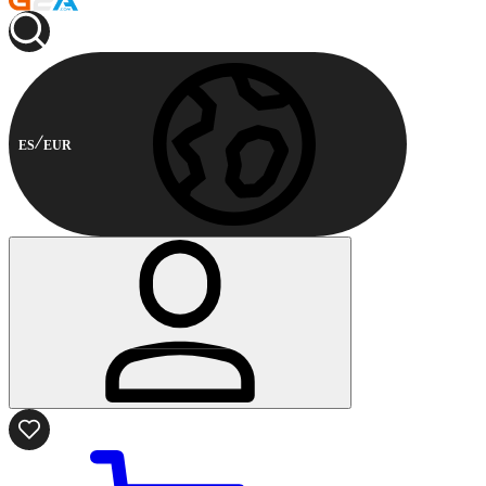
ES
EUR