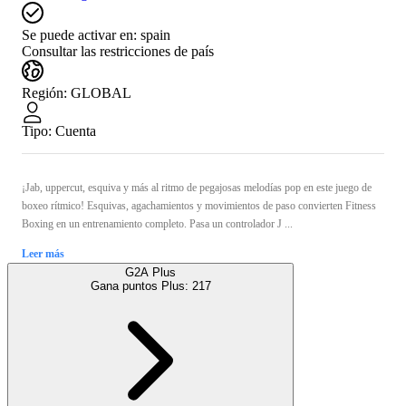
Se puede activar en:
spain
Consultar las restricciones de país
Región
:
GLOBAL
Tipo
:
Cuenta
¡Jab, uppercut, esquiva y más al ritmo de pegajosas melodías pop en este juego de
boxeo rítmico! Esquivas, agachamientos y movimientos de paso convierten Fitness
Boxing en un entrenamiento completo. Pasa un controlador J ...
Leer más
G2A Plus
Gana puntos Plus:
217