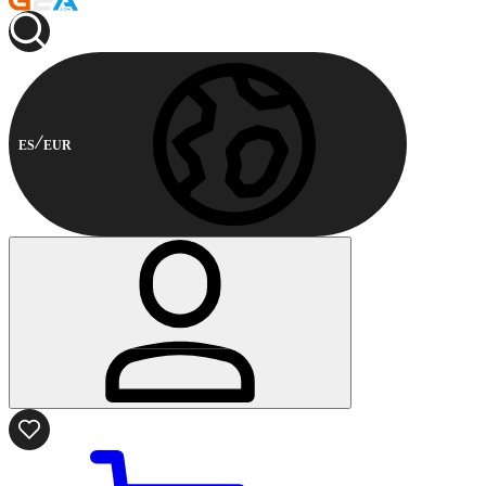
ES
EUR