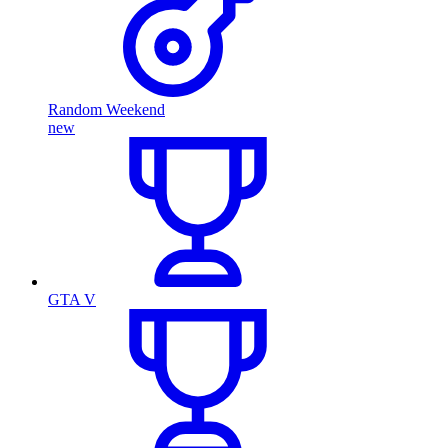
Random Weekend
new
GTA V