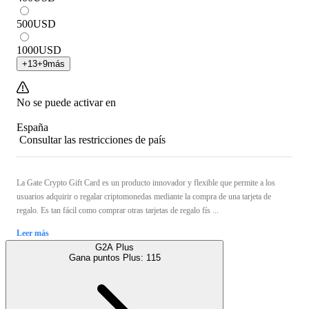
500
USD
1000
USD
+
13
+
9
más
No se puede activar en
España
Consultar las restricciones de país
La Gate Crypto Gift Card es un producto innovador y flexible que permite a los
usuarios adquirir o regalar criptomonedas mediante la compra de una tarjeta de
regalo. Es tan fácil como comprar otras tarjetas de regalo fís ...
Leer más
G2A Plus
Gana puntos Plus:
115