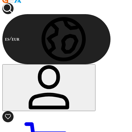
ES
EUR