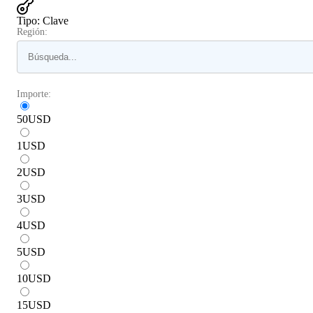
Tipo
:
Clave
Región:
Importe:
50
USD
1
USD
2
USD
3
USD
4
USD
5
USD
10
USD
15
USD