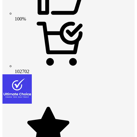
100%
102702