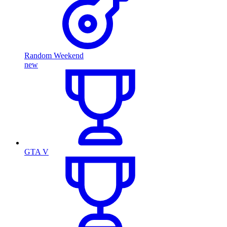
Random Weekend
new
GTA V