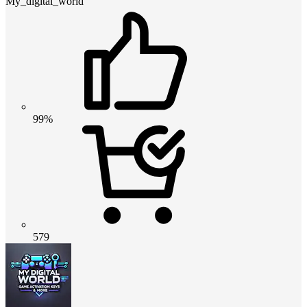
My_digital_world
99%
579