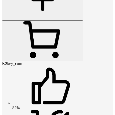
K2key_com
82%