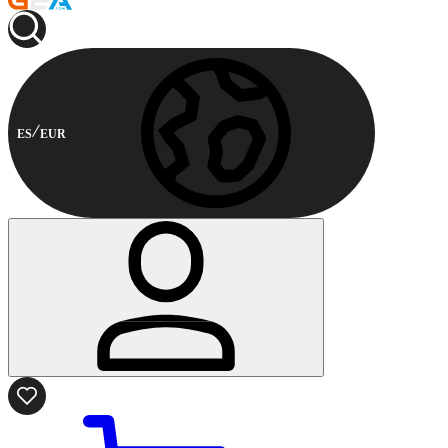
ES
EUR