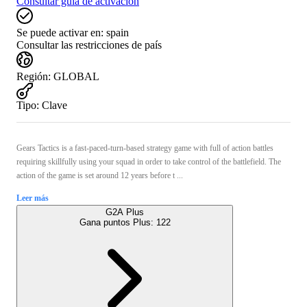
Consultar guía de activación
Se puede activar en:
spain
Consultar las restricciones de país
Región
:
GLOBAL
Tipo
:
Clave
Gears Tactics is a fast-paced-turn-based strategy game with full of action battles
requiring skillfully using your squad in order to take control of the battlefield. The
action of the game is set around 12 years before t ...
Leer más
G2A Plus
Gana puntos Plus:
122