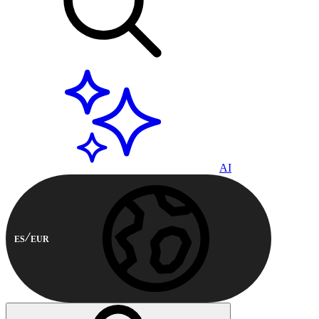
AI
ES
EUR