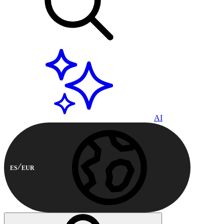
AI
ES
EUR