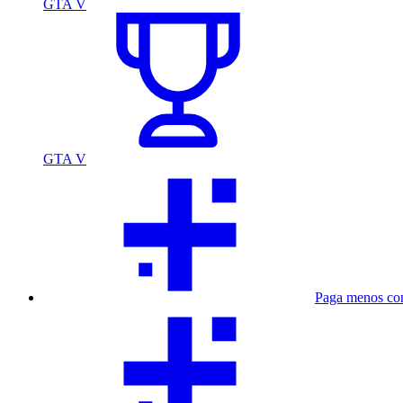
GTA V
GTA V
Paga menos co