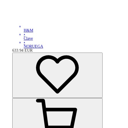
H&M
•
Clave
•
NORUEGA
633.94
EUR