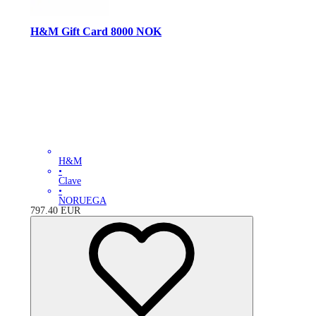
H&M Gift Card 8000 NOK
H&M
•
Clave
•
NORUEGA
797.40
EUR