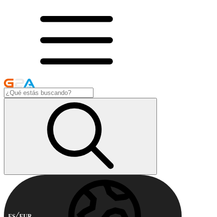
ES
EUR