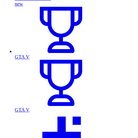
new
GTA V
GTA V