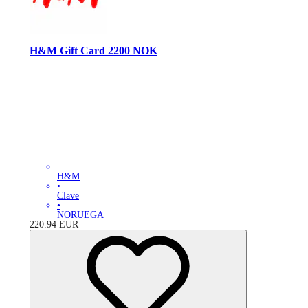
H&M Gift Card 2200 NOK
H&M
•
Clave
•
NORUEGA
220.94
EUR