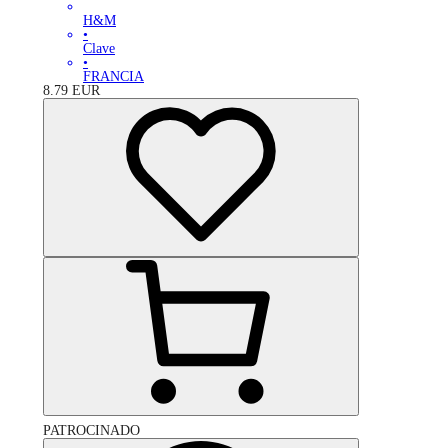
H&M
•
Clave
•
FRANCIA
8.79
EUR
PATROCINADO