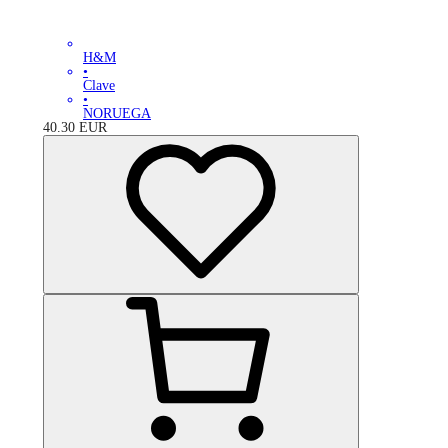
H&M
•
Clave
•
NORUEGA
40.30
EUR