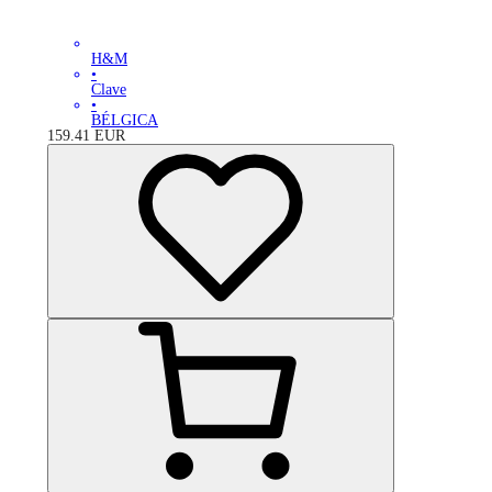
H&M
•
Clave
•
BÉLGICA
159.41
EUR