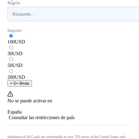
Región:
Importe:
100
USD
30
USD
50
USD
200
USD
+
-5
+
-9
más
No se puede activar en
España
Consultar las restricciones de país
lululemon eGift Cards are redeemable at over 350 stores in the United States and