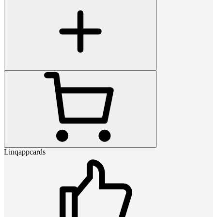
Linqappcards