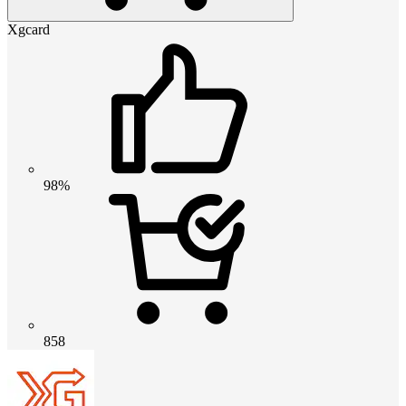
Xgcard
98%
858