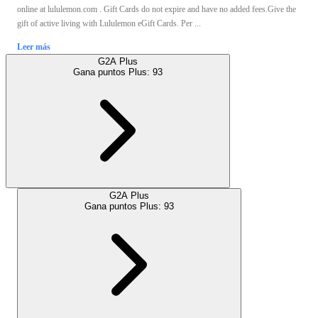
online at lululemon.com . Gift Cards do not expire and have no added fees.Give the
gift of active living with Lululemon eGift Cards. Per ...
Leer más
G2A Plus
Gana puntos Plus:
93
G2A Plus
Gana puntos Plus:
93