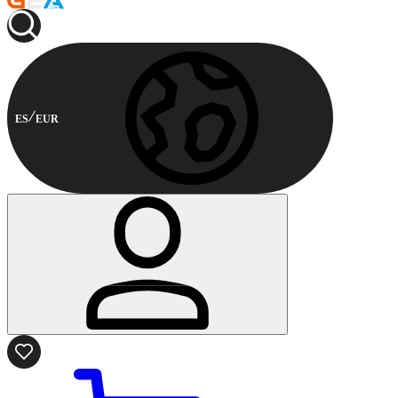
ES
EUR