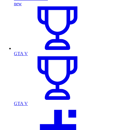
new
GTA V
GTA V