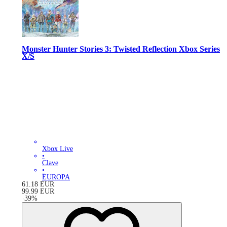
Monster Hunter Stories 3: Twisted Reflection Xbox Series
X/S
Xbox Live
•
Clave
•
EUROPA
61.18
EUR
99.99
EUR
-
39
%