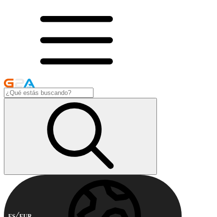
ES
EUR