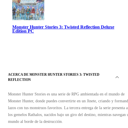
Monster Hunter Stories 3: Twisted Reflection Deluxe
Edition PC
ACERCA DE MONSTER HUNTER STORIES 3: TWISTED
REFLECTION
Steam
•
Clave
Monster Hunter Stories es una serie de RPG ambientada en el mundo de
•
GLOBAL
Monster Hunter, donde puedes convertirte en un Jinete, criando y forman
83.88
EUR
89.99
EUR
lazos con tus monstruos favoritos. La tercera entrega de la serie presenta a
-
7
%
los gemelos Rathalos, nacidos bajo un giro del destino, mientras navegan 
mundo al borde de la destrucción.