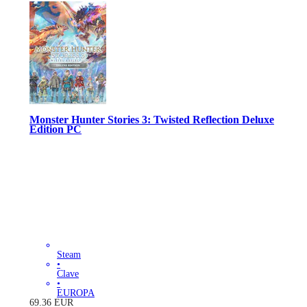
Monster Hunter Stories 3: Twisted Reflection Deluxe
Edition PC
Steam
•
Clave
•
EUROPA
69.36
EUR