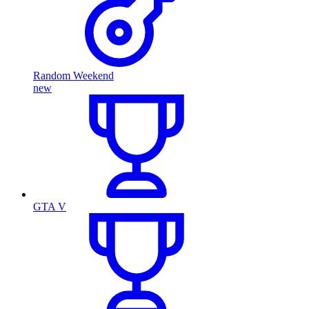
Random Weekend
new
GTA V