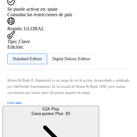
Se puede activar en:
spain
Consultar las restricciones de país
Región
:
GLOBAL
Tipo
:
Clave
Edición:
Standard Edition
Digital Deluxe Edition
Mount & Blade II: Bannerlord es un juego de rol de acción, desarrollado y publicado
por TaleWorlds Entertainment. Es la secuela de Mount & Blade 2008, pero cuenta
una historia que ocurre antes del primer paquete de expan ...
Leer más
G2A Plus
Gana puntos Plus:
83