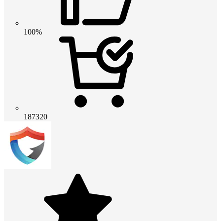
100%
187320