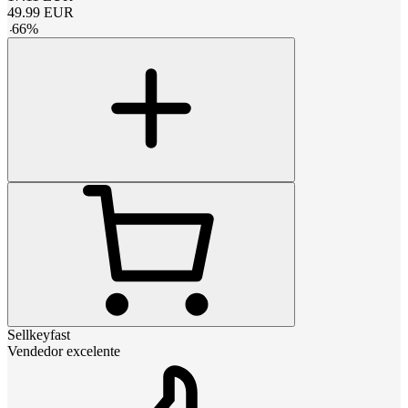
49.99
EUR
-
66
%
Sellkeyfast
Vendedor excelente