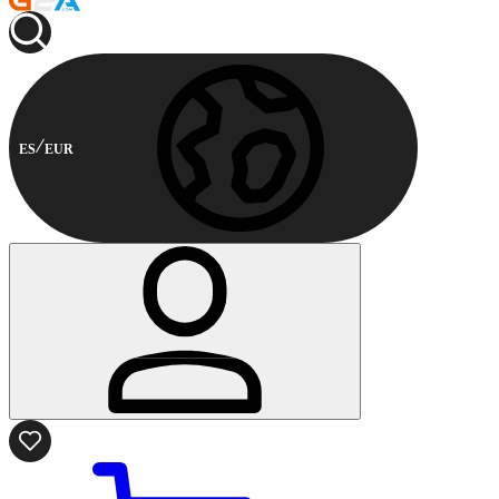
ES
EUR