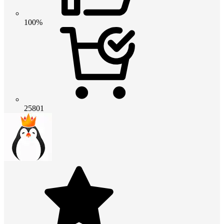
100%
25801