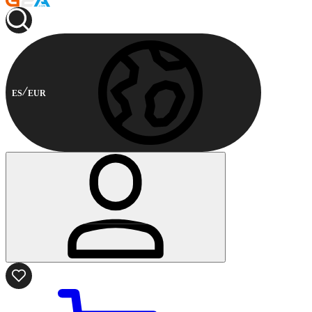
ES
EUR