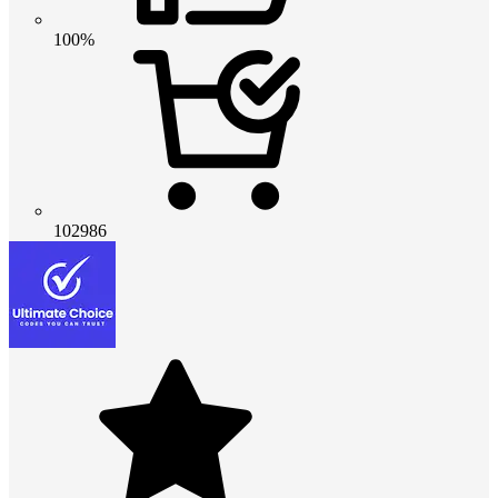
100%
102986