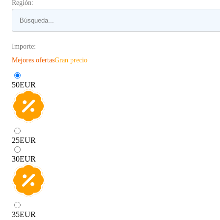
Región:
Importe:
Mejores ofertas
Gran precio
50
EUR
25
EUR
30
EUR
35
EUR