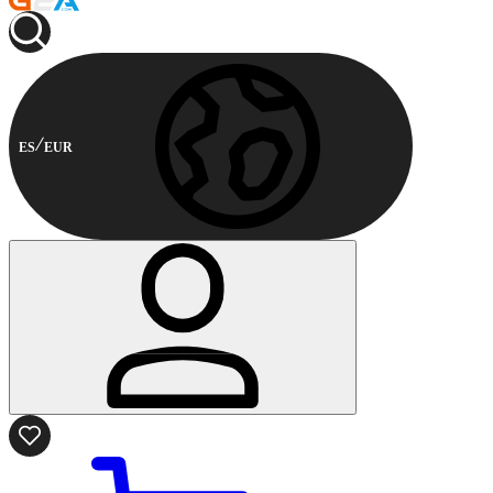
ES
EUR