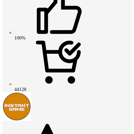
100%
44128