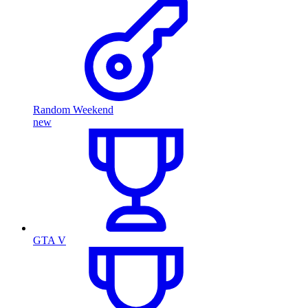
Random Weekend
new
GTA V