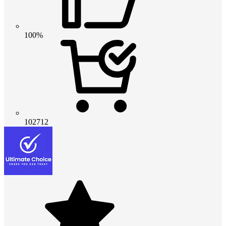
100%
102712