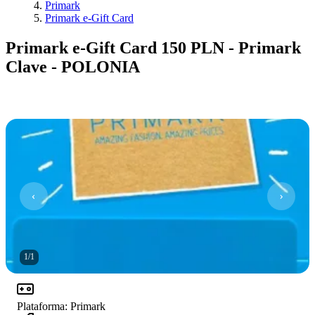
Primark
Primark e-Gift Card
Primark e-Gift Card 150 PLN - Primark
Clave - POLONIA
1
/
1
Plataforma
:
Primark