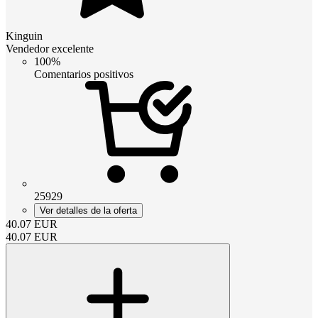
Kinguin
Vendedor excelente
100%
Comentarios positivos
25929
Ver detalles de la oferta
40.07
EUR
40.07
EUR