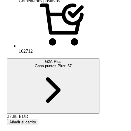
Comentarios positivos
102712
G2A Plus
Gana puntos Plus:
37
37.88
EUR
Añadir al carrito