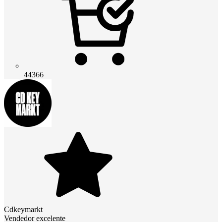
44366
Cdkeymarkt
Vendedor excelente