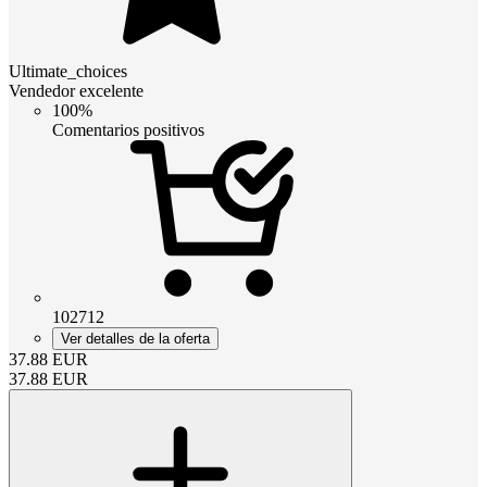
Ultimate_choices
Vendedor excelente
100%
Comentarios positivos
102712
Ver detalles de la oferta
37.88
EUR
37.88
EUR