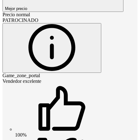
Mejor precio
Precio normal
PATROCINADO
Game_zone_portal
Vendedor excelente
100%