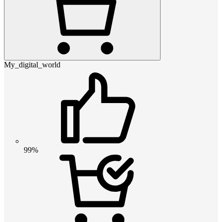
My_digital_world
99%