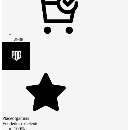
2988
Placeofgamers
Vendedor excelente
100%