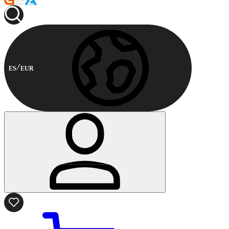
ES
EUR