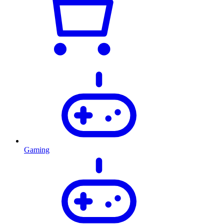
Gaming