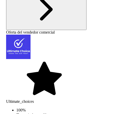
Oferta del vendedor comercial
Ultimate_choices
100
%