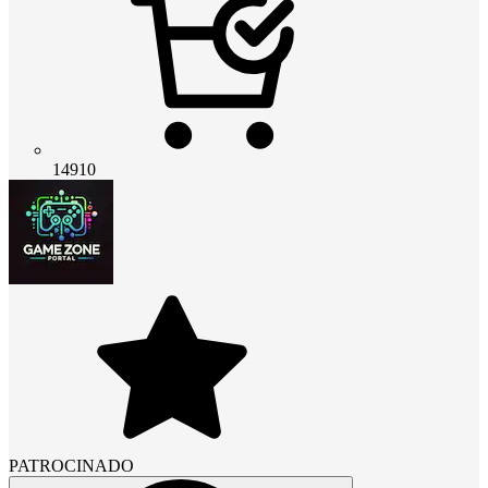
14910
PATROCINADO