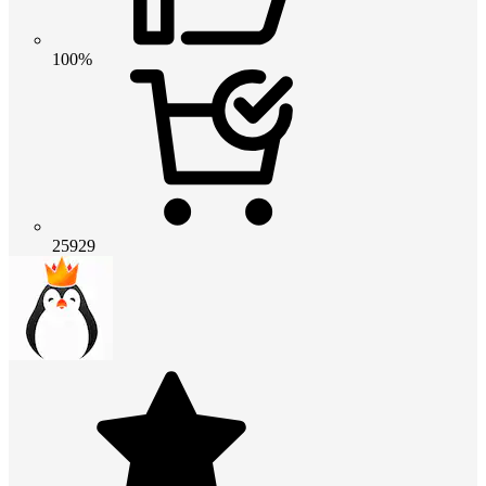
100%
25929