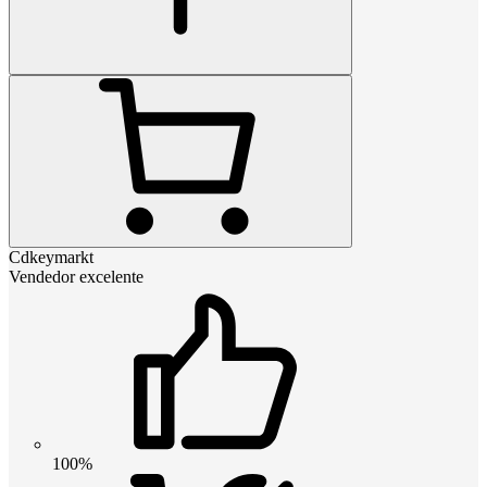
Cdkeymarkt
Vendedor excelente
100%