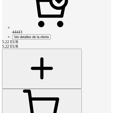
44443
Ver detalles de la oferta
5.22
EUR
5.22
EUR