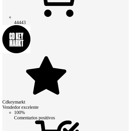
44443
Cdkeymarkt
Vendedor excelente
100%
Comentarios positivos