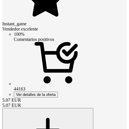
Instant_game
Vendedor excelente
100%
Comentarios positivos
44163
Ver detalles de la oferta
5.07
EUR
5.07
EUR