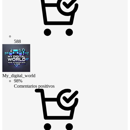
588
My_digital_world
98%
Comentarios positivos