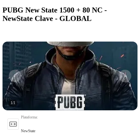
PUBG New State 1500 + 80 NC -
NewState Clave - GLOBAL
1
/
1
Plataforma
:
NewState