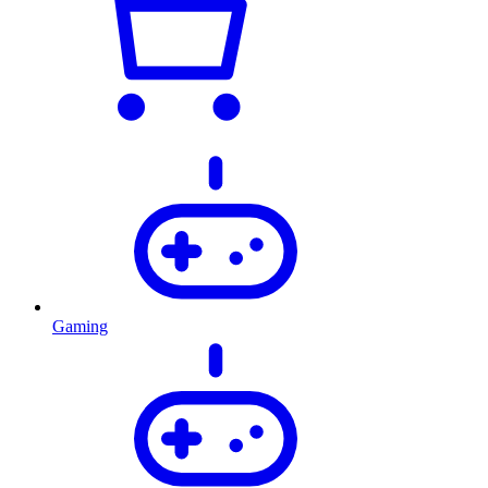
Gaming