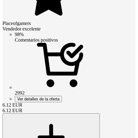
Placeofgamers
Vendedor excelente
98%
Comentarios positivos
2992
Ver detalles de la oferta
6.12
EUR
6.12
EUR