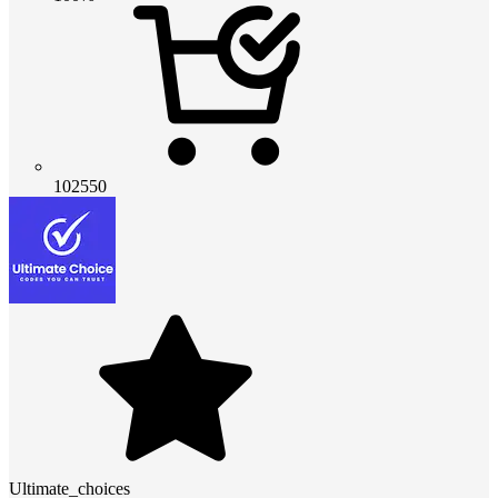
102550
Ultimate_choices