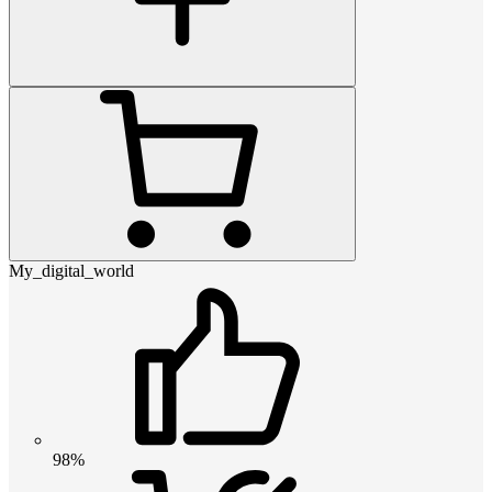
My_digital_world
98%