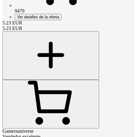
9479
Ver detalles de la oferta
5.23
EUR
5.23
EUR
Gamersuniverse
Vendedor excelente