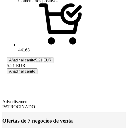
Comentarios positivos
44163
Añadir al carrito
5.21 EUR
5.21
EUR
Añadir al carrito
Advertisement
PATROCINADO
Ofertas de 7 negocios de venta