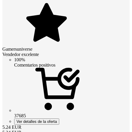
Gamersuniverse
Vendedor excelente
100%
Comentarios positivos
37685
Ver detalles de la oferta
5.24
EUR