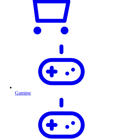
Gaming