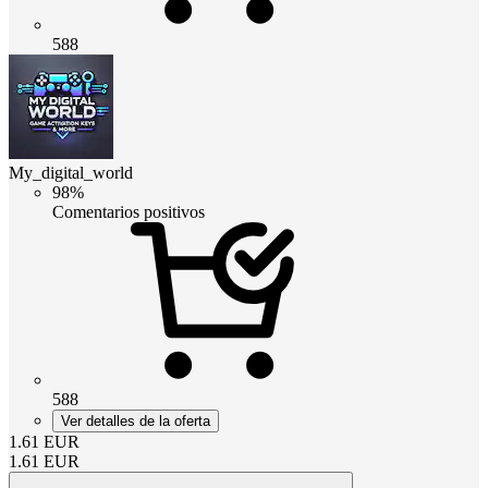
588
My_digital_world
98%
Comentarios positivos
588
Ver detalles de la oferta
1.61
EUR
1.61
EUR