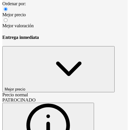
Ordenar por:
Mejor precio
Mejor valoración
Entrega inmediata
Mejor precio
Precio normal
PATROCINADO