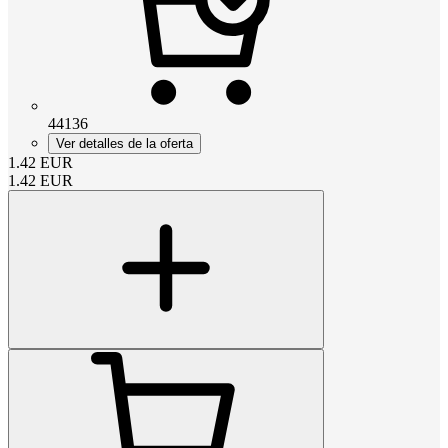
44136
Ver detalles de la oferta
1.42
EUR
1.42
EUR