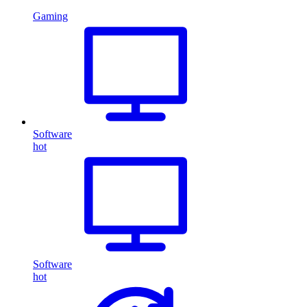
Gaming
Software
hot
Software
hot