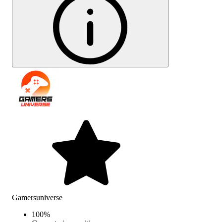
Gamersuniverse
100
%