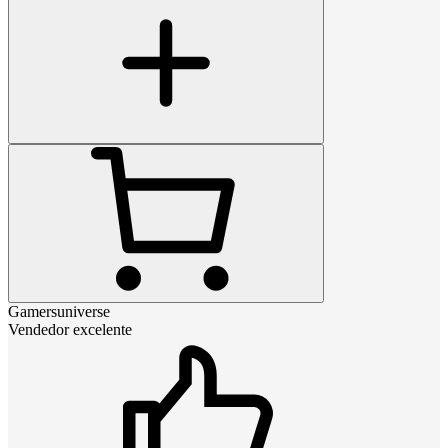
Gamersuniverse
Vendedor excelente