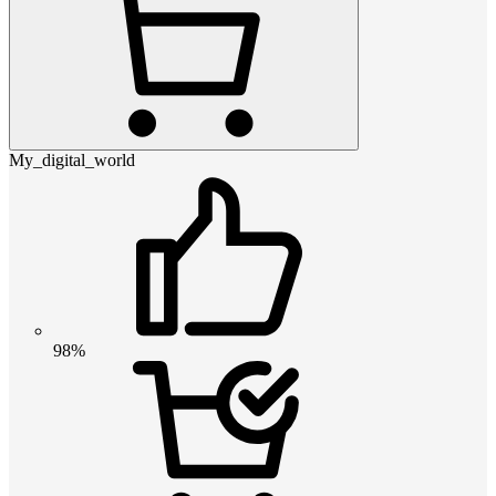
My_digital_world
98%