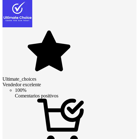
Ultimate_choices
Vendedor excelente
100%
Comentarios positivos