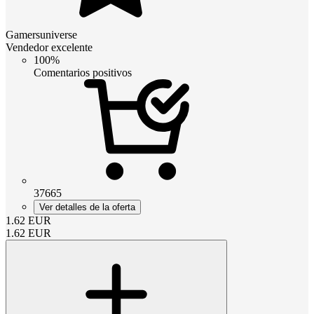
Gamersuniverse
Vendedor excelente
100%
Comentarios positivos
37665
Ver detalles de la oferta
1.62
EUR
1.62
EUR