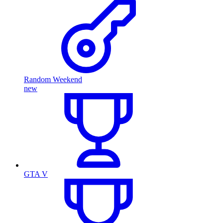
Random Weekend
new
GTA V