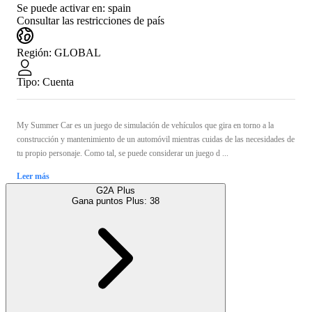
Se puede activar en:
spain
Consultar las restricciones de país
Región
:
GLOBAL
Tipo
:
Cuenta
My Summer Car es un juego de simulación de vehículos que gira en torno a la
construcción y mantenimiento de un automóvil mientras cuidas de las necesidades de
tu propio personaje. Como tal, se puede considerar un juego d ...
Leer más
G2A Plus
Gana puntos Plus:
38