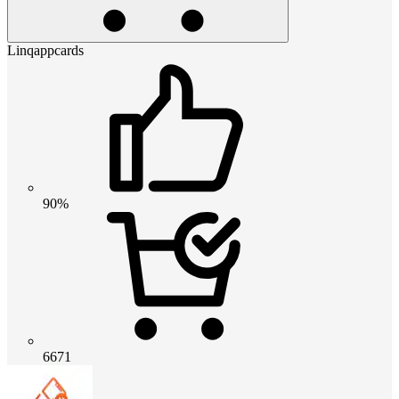
Linqappcards
90%
6671