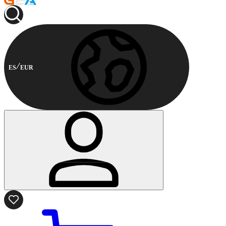
ES
EUR