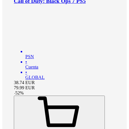
Call of Duty: Black Ops 7 PS5
PSN
•
Cuenta
•
GLOBAL
38.74
EUR
79.99
EUR
-
52
%