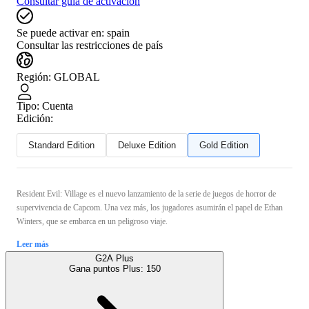
Consultar guía de activación
Se puede activar en:
spain
Consultar las restricciones de país
Región
:
GLOBAL
Tipo
:
Cuenta
Edición:
Standard Edition
Deluxe Edition
Gold Edition
Resident Evil: Village es el nuevo lanzamiento de la serie de juegos de horror de
supervivencia de Capcom. Una vez más, los jugadores asumirán el papel de Ethan
Winters, que se embarca en un peligroso viaje.
Leer más
G2A Plus
Gana puntos Plus:
150