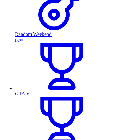
Random Weekend
new
GTA V