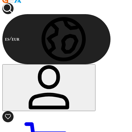
ES
EUR