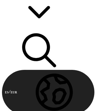
ES
EUR