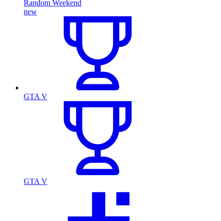
Random Weekend
new
GTA V
GTA V