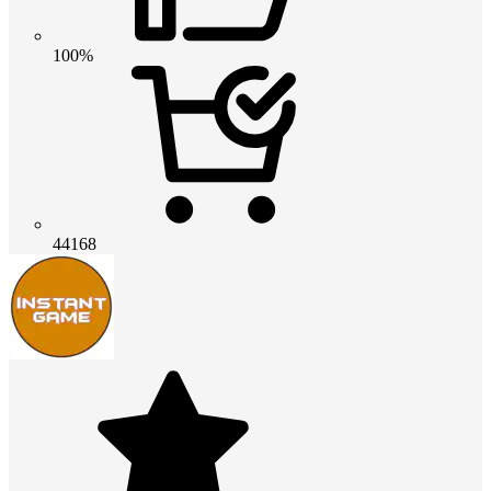
100%
44168