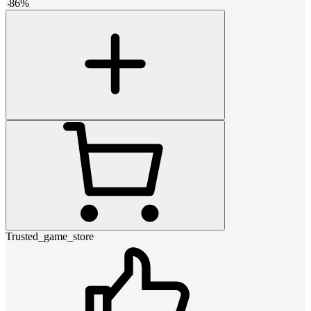
-
86
%
Trusted_game_store