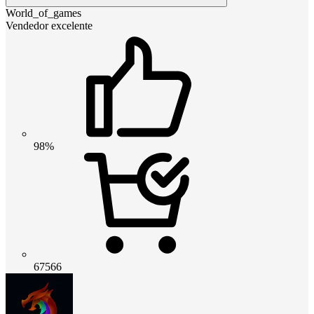
World_of_games
Vendedor excelente
98%
67566