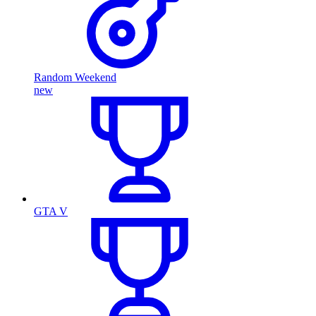
Random Weekend
new
GTA V