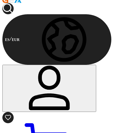
ES
EUR