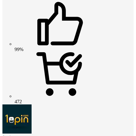
99%
472