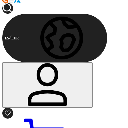
ES
EUR