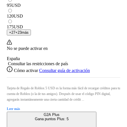
95
USD
120
USD
175
USD
+
27
+
23
más
No se puede activar en
España
Consultar las restricciones de país
Cómo activar
Consultar guía de activación
Tarjeta de Regalo de Roblox 5 USD es la forma más fácil de recargar créditos para tu
cuenta de Roblox (o la de tus amigos). Después de usar el código PIN digital,
agregarás instantáneamente una cierta cantidad de crédit ...
Leer más
G2A Plus
Gana puntos Plus:
5