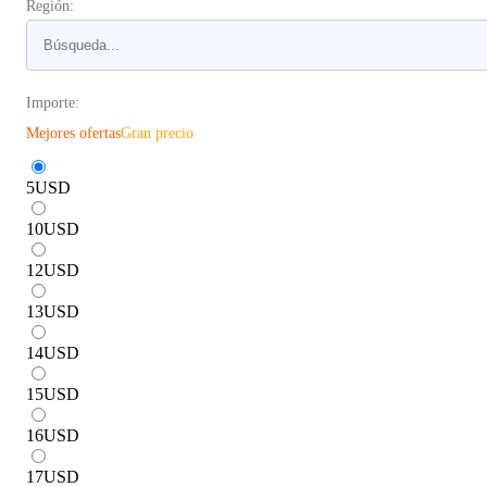
Región:
Importe:
Mejores ofertas
Gran precio
5
USD
10
USD
12
USD
13
USD
14
USD
15
USD
16
USD
17
USD