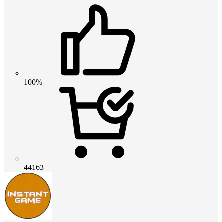
100%
44163