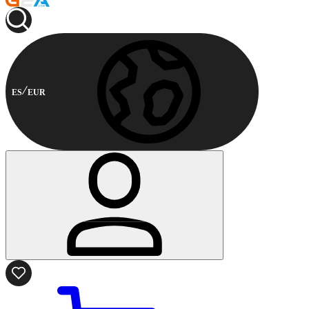
ES
EUR