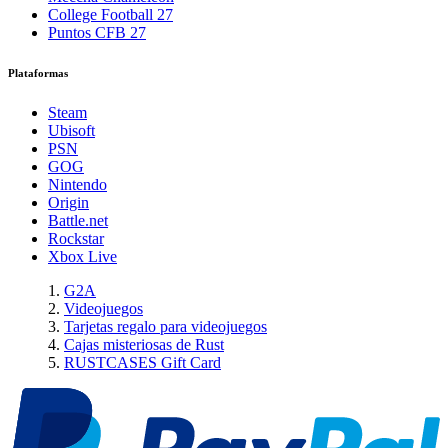
College Football 27
Puntos CFB 27
Plataformas
Steam
Ubisoft
PSN
GOG
Nintendo
Origin
Battle.net
Rockstar
Xbox Live
G2A
Videojuegos
Tarjetas regalo para videojuegos
Cajas misteriosas de Rust
RUSTCASES Gift Card