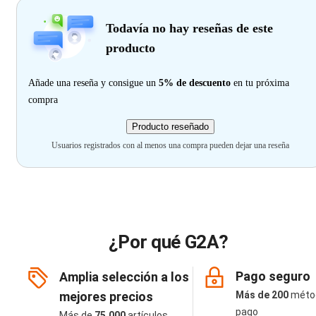
Todavía no hay reseñas de este
producto
Añade una reseña y consigue un
5% de descuento
en tu próxima
compra
Producto reseñado
Usuarios registrados con al menos una compra pueden dejar una reseña
¿Por qué G2A?
Pago seguro
Amplia selección a los
mejores precios
Más de 200
méto
pago
Más de
75.000
artículos