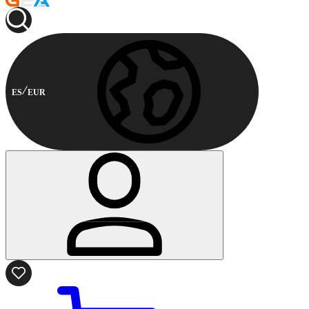
ES
EUR