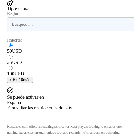
Tipo
:
Clave
Región:
Importe:
50
USD
25
USD
100
USD
+
-6
+
-10
más
Se puede activar en
España
Consultar las restricciones de país
Rustcases.com offers an exciting service for Rust players looking to enhance their
gaming experience through unique loot and rewards. With a focus on delivering