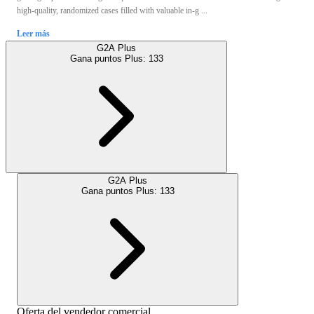
high-quality, randomized cases filled with valuable in-g ...
Leer más
G2A Plus
Gana puntos Plus:
133
G2A Plus
Gana puntos Plus:
133
Oferta del vendedor comercial