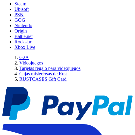
Steam
Ubisoft
PSN
GOG
Nintendo
Origin
Battle.net
Rockstar
Xbox Live
G2A
Videojuegos
Tarjetas regalo para videojuegos
Cajas misteriosas de Rust
RUSTCASES Gift Card