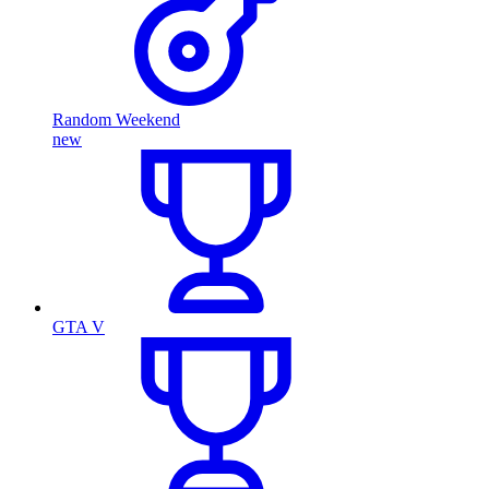
Random Weekend
new
GTA V