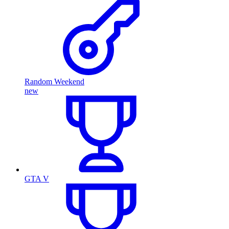
Random Weekend
new
GTA V