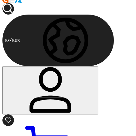
ES
EUR