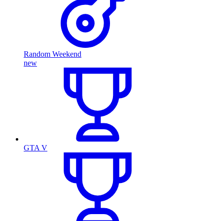
Random Weekend
new
GTA V