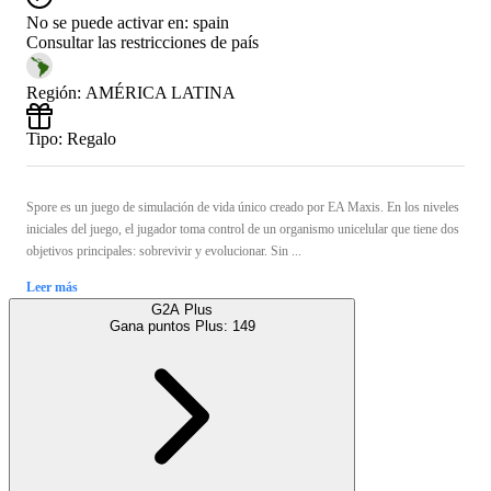
No se puede activar en:
spain
Consultar las restricciones de país
Región
:
AMÉRICA LATINA
Tipo
:
Regalo
Spore es un juego de simulación de vida único creado por EA Maxis. En los niveles
iniciales del juego, el jugador toma control de un organismo unicelular que tiene dos
objetivos principales: sobrevivir y evolucionar. Sin ...
Leer más
G2A Plus
Gana puntos Plus:
149