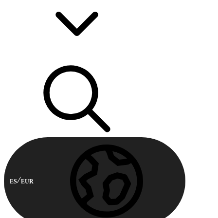
ES
EUR