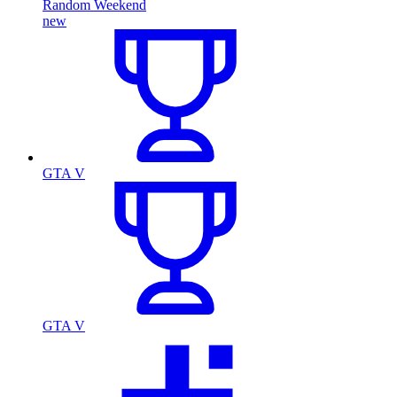
Random Weekend
new
GTA V
GTA V