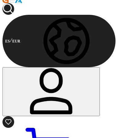
ES
EUR