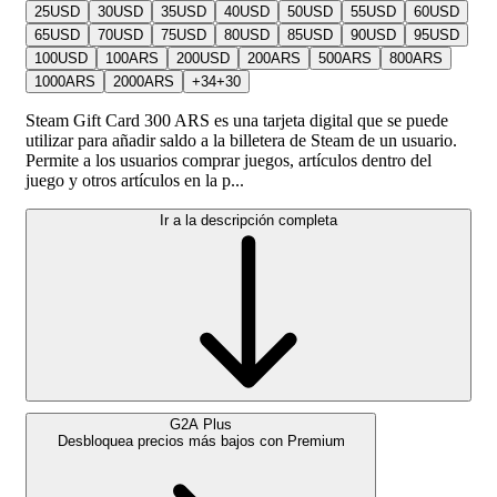
25
USD
30
USD
35
USD
40
USD
50
USD
55
USD
60
USD
65
USD
70
USD
75
USD
80
USD
85
USD
90
USD
95
USD
100
USD
100
ARS
200
USD
200
ARS
500
ARS
800
ARS
1000
ARS
2000
ARS
+
34
+
30
Steam Gift Card 300 ARS es una tarjeta digital que se puede
utilizar para añadir saldo a la billetera de Steam de un usuario.
Permite a los usuarios comprar juegos, artículos dentro del
juego y otros artículos en la p...
Ir a la descripción completa
G2A Plus
Desbloquea precios más bajos con
Premium