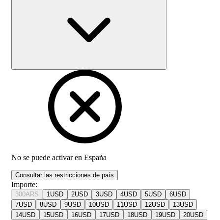
No se puede activar en
España
Consultar las restricciones de país
Importe
:
300
ARS
1
USD
2
USD
3
USD
4
USD
5
USD
6
USD
7
USD
8
USD
9
USD
10
USD
11
USD
12
USD
13
USD
14
USD
15
USD
16
USD
17
USD
18
USD
19
USD
20
USD