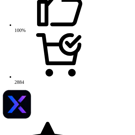
100%
2884