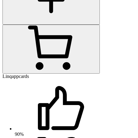
Linqappcards
90%