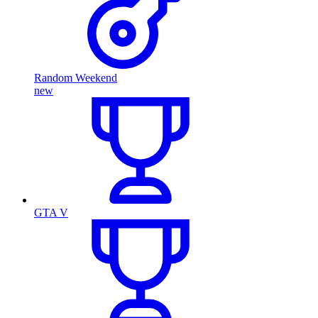
Random Weekend
new
GTA V