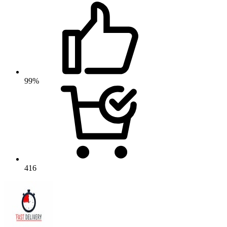
99%
416