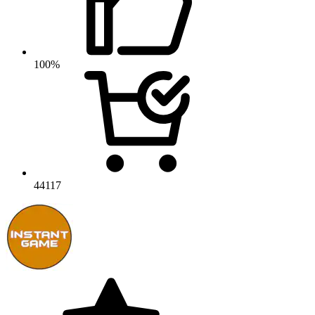
100%
44117