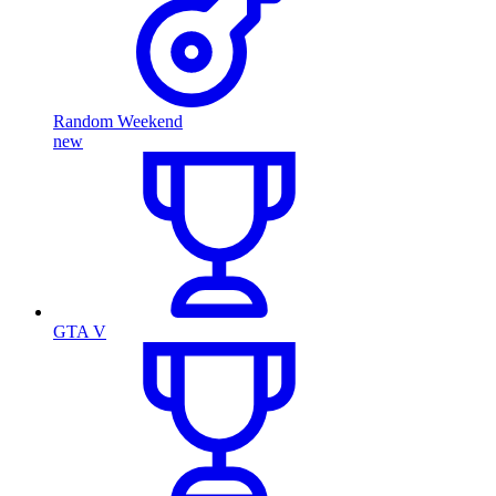
Random Weekend
new
GTA V