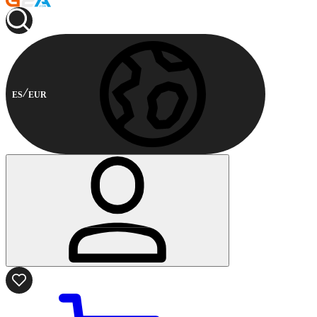
ES
EUR