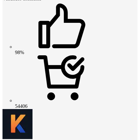
98%
54406