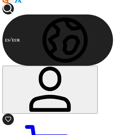
ES
EUR