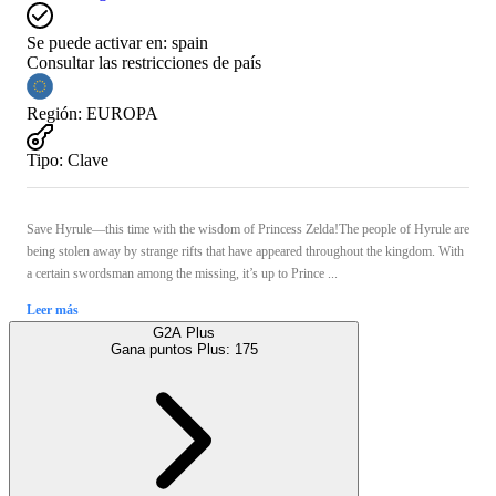
Se puede activar en:
spain
Consultar las restricciones de país
Región
:
EUROPA
Tipo
:
Clave
Save Hyrule—this time with the wisdom of Princess Zelda!The people of Hyrule are
being stolen away by strange rifts that have appeared throughout the kingdom. With
a certain swordsman among the missing, it’s up to Prince ...
Leer más
G2A Plus
Gana puntos Plus:
175