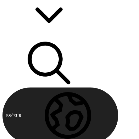
ES
EUR