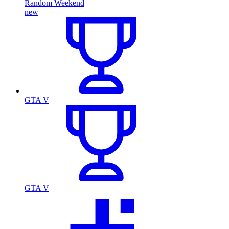
Random Weekend
new
GTA V
GTA V